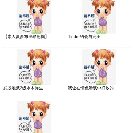
【素人夏多布里昂挖掘】..
Tinder约会与完美..
屁股地狱2级水木弥生 ..
我让在情色游戏中打败的..